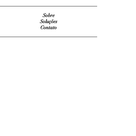
Sobre
Soluções
Contato
Whatsapp
+55 11 993.440.847
Email
voib@voib.com.br
Connect