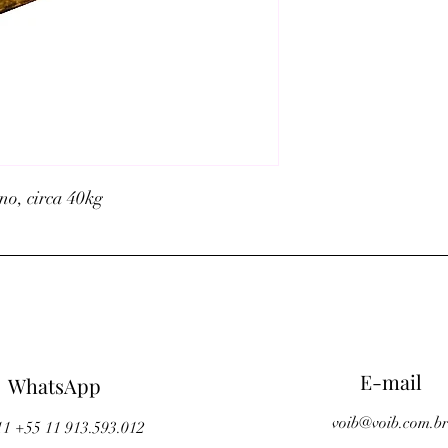
o, circa 40kg
©2023 di Voib.
E-mail
WhatsApp
voib@voib.com.b
11 +55 11 913.593.012